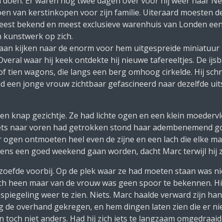
n doen. Er waren nog twee dagen over voor hij weer naar N
oen van kerstinkopen voor zijn familie. Uiteraard moesten d
 meest bekend en meest exclusieve warenhuis van Londen ee
 kunstwerk op zich.
staan kijken naar de enorm voor hem uitgespreide miniatuur k
eral waar hij keek ontdekte hij nieuwe tafereeltjes. De ijs
of tien wagons, die langs een berg omhoog cirkelde. Hij sch
nd een jonge vrouw zichtbaar gefascineerd naar dezelfde uit
een knap gezichtje. Ze had lichte ogen en een klein moedervl
ets naar voren had getrokken stond haar adembenemend goe
ar ogen ontmoeten heel even de zijne en een lach die elke
 eens een goed weekend gaan worden
, dacht Marc terwijl hij
 zoefde voorbij. Op de plek waar ze had moeten staan was ni
ch heen maar van de vrouw was geen spoor te bekennen. Hij
 spiegeling weer te zien. Niets. Marc haalde verward zijn ha
g de overhand gekregen, en hem dingen laten zien die er ni
n toch niet anders. Had hij zich iets te langzaam omgedraa