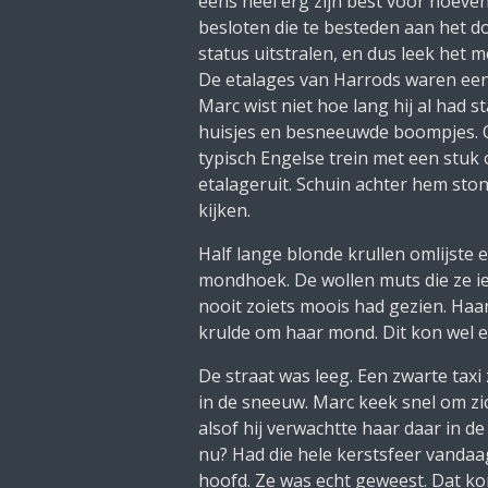
eens heel erg zijn best voor hoeve
besloten die te besteden aan het d
status uitstralen, en dus leek het
De etalages van
Harrods
waren een
Marc wist niet hoe lang hij al had 
huisjes en besneeuwde boompjes. Ov
typisch Engelse trein met een stuk 
etalageruit. Schuin achter hem sto
kijken.
Half lange blonde krullen omlijste 
mondhoek. De wollen muts die ze i
nooit zoiets moois had gezien. Ha
krulde om haar mond.
Dit kon wel
De straat was leeg. Een zwarte taxi
in de sneeuw. Marc keek snel om zi
alsof hij verwachtte haar daar in de
nu? Had die hele kerstsfeer vandaa
hoofd.
Ze was echt geweest. Dat ko