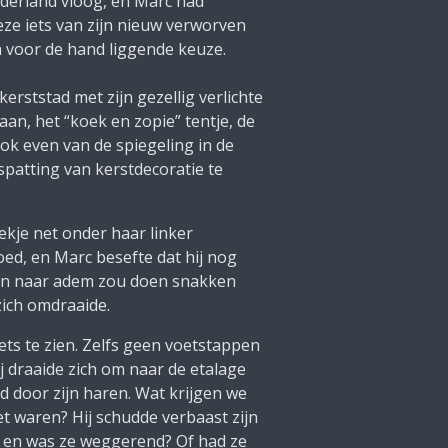
ederland vloog, en Marc had
eze iets van zijn nieuw verworven
n voor de hand liggende keuze.
erststad met zijn gezellig verlichte
baan, het
“koek en zopie”
tentje, de
rok even van de spiegeling in de
spatting van kerstdecoratie te
ekje net onder haar linker
d, en Marc besefte dat hij nog
 man naar adem zou doen snakken
 zich omdraaide.
ets te zien. Zelfs geen voetstappen
 draaide zich om naar de etalage
nd door zijn haren.
Wat krijgen we
et waren?
Hij schudde verbaast zijn
id en was ze weggerend? Of had ze