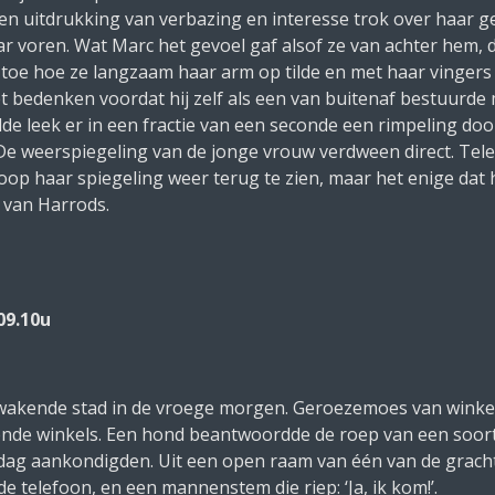
 Een uitdrukking van verbazing en interesse trok over haar 
ar voren. Wat Marc het gevoel gaf alsof ze van achter hem,
 toe hoe ze langzaam haar arm op tilde en met haar vinger
t bedenken voordat hij zelf als een van buitenaf bestuurde 
lde leek er in een fractie van een seconde een rimpeling doo
. De weerspiegeling van de jonge vrouw verdween direct. Te
hoop haar spiegeling weer terug te zien, maar het enige dat
n van
Harrods.
09.10u
wakende stad in de vroege morgen. Geroezemoes van winkeli
ende winkels. Een hond beantwoordde de roep van een soortg
dag aankondigden. Uit een open raam van één van de grach
e telefoon, en een mannenstem die riep: ‘Ja, ik kom!’.