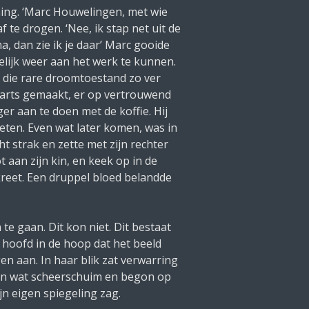
hing. ‘Marc Houwelingen, met wie
f te drogen. ‘Nee, ik stap net uit de
, dan zie ik je daar’ Marc gooide
elijk weer aan het werk te kunnen.
n die rare droomtoestand zo ver
isarts gemaakt, er op vertrouwend
r aan te doen met de koffie. Hij
eten. Even wat later komen, was in
ht strak en zette met zijn rechter
 aan zijn kin, en keek op in de
kreet. Een druppel bloed belandde
 te gaan.
Dit kon niet. Dit bestaat
 hoofd in de hoop dat het beeld
n aan. In haar blik zat verwarring
er in wat scheerschuim en begon op
jn eigen spiegeling zag.