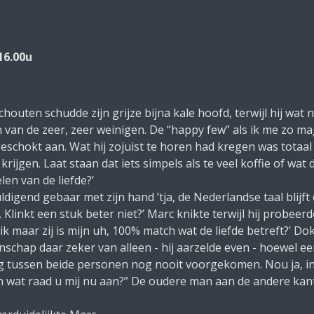
16.00u
Schouten schudde zijn grijze bijna kale hoofd, terwijl hij wa
en van de zeer, zeer weinigen. De “happy few” als ik me zo ma
schokt aan. Wat hij zojuist te horen had kregen was totaal 
 krijgen. Laat staan dat iets simpels als te veel koffie of wa
len van de liefde?’
igend gebaar met zijn hand ’tja, de Nederlandse taal blijft 
. Klinkt een stuk beter niet?’ Marc knikte terwijl hij probeerde
n ik maar zij is mijn uh, 100% match wat de liefde betreft?’ D
nschap daar zeker van alleen - hij aarzelde even - hoewel een
g tussen beide personen nog nooit voorgekomen. Nou ja, in
n wat raad u mij nu aan?” De oudere man aan de andere kan