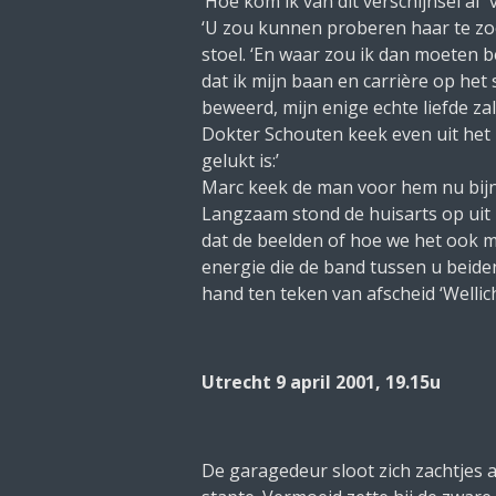
‘Hoe kom ik van dit verschijnsel af’ 
‘U zou kunnen proberen haar te zoek
stoel. ‘En waar zou ik dan moeten b
dat ik mijn baan en carrière op het
beweerd, mijn enige echte liefde za
Dokter Schouten keek even uit het 
gelukt is:’
Marc keek de man voor hem nu bijna
Langzaam stond de huisarts op uit 
dat de beelden of hoe we het ook 
energie die de band tussen u beiden
hand ten teken van afscheid ‘Wellich
Utrecht 9 april 2001, 19.15u
De garagedeur sloot zich zachtjes 