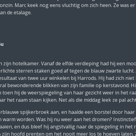
onzin.
Marc keek nog eens vluchtig om zich heen. Ze was er
an de etalage.
5u
zijn hotelkamer. Vanaf de elfde verdieping had hij een mooi 
erlichte sterren staken goed af tegen de blauw zwarte lucht
esultaat van twee uur winkelen bij
Harrods
. Hij had zich ni
ral bewonderende blikken van zijn familie op kerstavond. Hi
n toen hij de weerspiegeling van haar gezicht weer in het ra
naar het raam staan kijken. Net als die middag leek ze pal ac
rblauwe spijkerbroek aan, en haalde een borstel door haar 
ch warm worden.
Was hij nu weer aan het dromen?
Instinctie
aien, en dus bleef hij angstvallig naar de spiegeling in het
in zijn hoofd prenten om het nooit meer los te hoeven laten