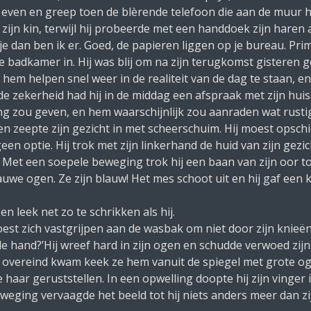
 even en greep toen de blèrende telefoon die aan de muur 
 zijn kin, terwijl hij probeerde met een handdoek zijn haren a
 dan ben ik er. Goed, de papieren liggen op je bureau. Prima
 badkamer in. Hij was blij om na zijn terugkomst gisteren g
hem helpen snel weer in de realiteit van de dag te staan, e
 de zekerheid had hij in de middag een afspraak met zijn hu
g zou geven, en hem waarschijnlijk zou aanraden wat rustige
 zeepte zijn gezicht in met scheerschuim. Hij moest opschi
en optie. Hij trok met zijn linkerhand de huid van zijn gezic
 Met een soepele beweging trok hij een baan van zijn oor tot
blauwe ogen.
Ze zijn blauw!
Het mes schoot uit en hij gaf een 
 leek net zo te schrikken als hij.
st zich vastgrijpen aan de wasbak om niet door zijn knieën
de hand?’
Hij wreef hard in zijn ogen en schudde verwoed zijn
 overeind kwam keek ze hem vanuit de spiegel met grote oge
lde haar geruststellen. In een opwelling doopte hij zijn ving
beweging vervaagde het beeld tot hij niets anders meer dan zi