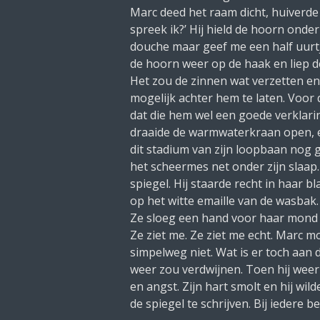
Marc deed het raam dicht, huiverde
spreek ik?’ Hij hield de hoorn onder
douche maar geef me een half uurtje
de hoorn weer op de haak en liep de
Het zou de zinnen wat verzetten en 
mogelijk achter hem te laten. Voor
dat die hem wel een goede verklarin
draaide de warmwaterkraan open, en
dit stadium van zijn loopbaan nog ge
het scheermes net onder zijn slaap.
spiegel. Hij staarde recht in haar 
op het witte emaille van de wasbak.
Ze sloeg een hand voor haar mond en
Ze ziet me. Ze ziet me echt.
Marc moe
simpelweg niet. Wat is er toch aan 
weer zou verdwijnen. Toen hij weer
en angst. Zijn hart smolt en hij wi
de spiegel te schrijven. Bij iedere 