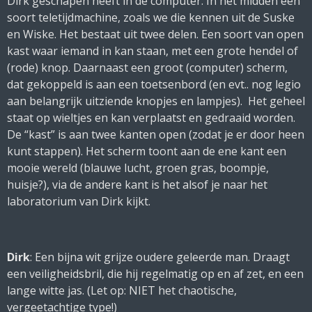
Dirk geschapen heeft in de computer. In het midden een
soort teletijdmachine, zoals we die kennen uit de Suske
en Wiske. Het bestaat uit twee delen. Een soort van open
kast waar iemand in kan staan, met een grote hendel of
(rode) knop. Daarnaast een groot (computer) scherm,
dat gekoppeld is aan een toetsenbord (en evt.. nog legio
aan belangrijk uitziende knopjes en lampjes). Het geheel
staat op wieltjes en kan verplaatst en gedraaid worden.
De “kast” is aan twee kanten open (zodat je er door heen
kunt stappen). Het scherm toont aan de ene kant een
mooie wereld (blauwe lucht, groen gras, boompje,
huisje?), via de andere kant is het alsof je naar het
laboratorium van Dirk kijkt.
Dirk
: Een bijna wit grijze oudere geleerde man. Draagt
een veiligheidsbril, die hij regelmatig op en af zet, en een
lange witte jas. (Let op: NIET het chaotische,
vergeetachtige type!)