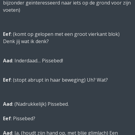
bijzonder geïnteresseerd naar iets op de grond voor zijn
voeten
)
Eef
: (
komt op gelopen met een groot vierkant blok
)
Denk jij wat ik denk?
Aad
: Inderdaad… Pissebed!
Eef
: (
stopt abrupt in haar beweging
) Uh? Wat?
Aad
: (
Nadrukkelijk
) Pissebed.
Eef
: Pissebed?
Aad
: Ja, (
houdt zijn hand op, met blije glimlach
) Een