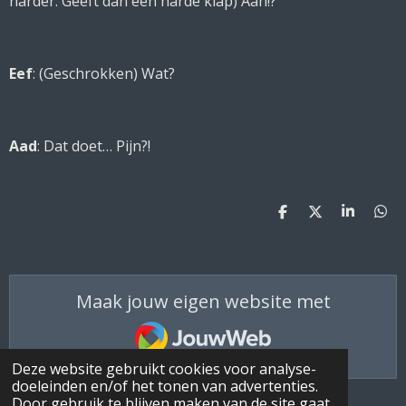
harder. Geeft dan een harde klap) Aah!?
Eef
: (
Geschrokken
) Wat?
Aad
: Dat doet… Pijn?!
D
D
S
D
e
e
h
e
l
e
a
l
e
l
r
e
n
e
n
Maak jouw eigen website met
JouwWeb
Deze website gebruikt cookies voor analyse-
doeleinden en/of het tonen van advertenties.
Door gebruik te blijven maken van de site gaat