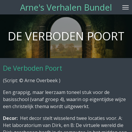
Arne's Verhalen Bundel
Ga
direct
naar
de
DE VERBODEN POORT
hoofdinhoud
De Verboden Poort
(
Script: © Arne Overbeek
)
Een grappig, maar leerzaam toneel stuk voor de
basisschool (vanaf groep 4), waarin op eigentijdse wijze
een christelijk thema wordt uitgewerkt.
Decor:
Het decor stelt wisselend twee locaties voor. A:
Het laboratorium van Dirk, en B: De virtuele wereld die