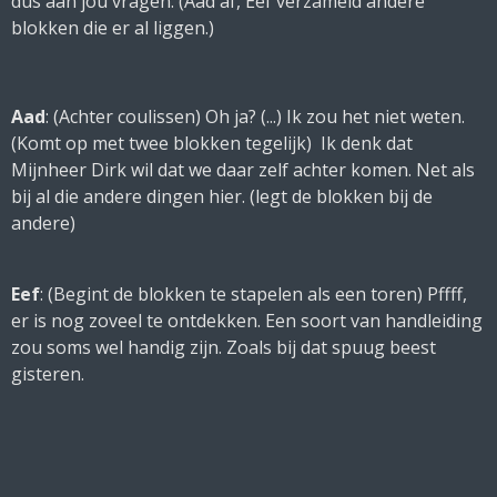
dus aan jou vragen. (
Aad af, Eef verzameld andere
blokken die er al liggen
.)
Aad
: (
Achter coulissen
) Oh ja? (...) Ik zou het niet weten.
(
Komt op met twee blokken tegelijk
) Ik denk dat
Mijnheer Dirk wil dat we daar zelf achter komen. Net als
bij al die andere dingen hier. (legt de blokken bij de
andere)
Eef
: (
Begint de blokken te stapelen als een toren
) Pffff,
er is nog zoveel te ontdekken. Een soort van handleiding
zou soms wel handig zijn. Zoals bij dat spuug beest
gisteren.